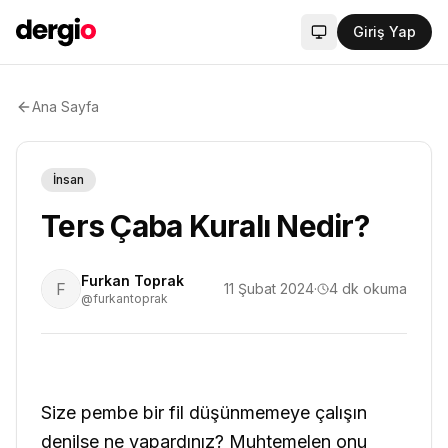
Giriş Yap
Sistem modu aktif
Ana Sayfa
İnsan
Ters Çaba Kuralı Nedir?
Furkan Toprak
F
11 Şubat 2024
·
4
dk okuma
@furkantoprak
Size pembe bir fil düşünmemeye çalışın
denilse ne yapardınız? Muhtemelen onu