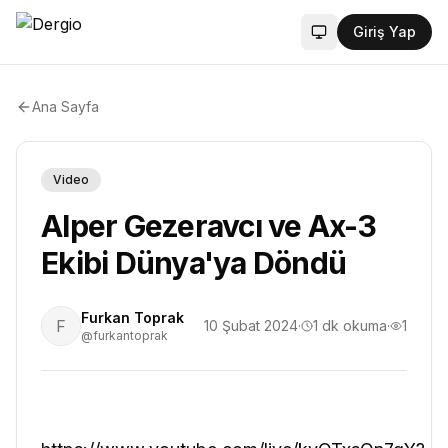
Giriş Yap
Sistem modu aktif
Ana Sayfa
Video
Alper Gezeravcı ve Ax-3
Ekibi Dünya'ya Döndü
Furkan Toprak
F
10 Şubat 2024
·
1
dk okuma
·
1
@furkantoprak