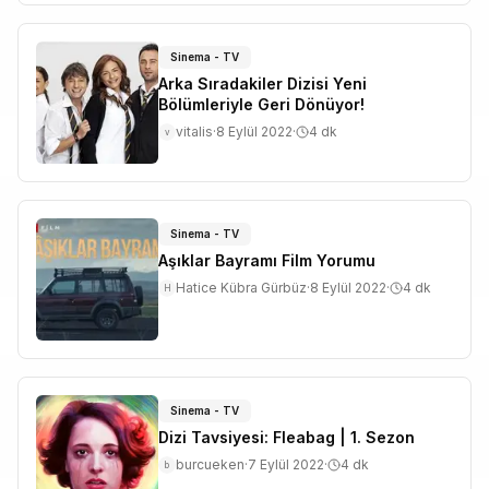
Sinema - TV
Arka Sıradakiler Dizisi Yeni
Bölümleriyle Geri Dönüyor!
vitalis
·
8 Eylül 2022
·
4
dk
v
Sinema - TV
Aşıklar Bayramı Film Yorumu
Hatice Kübra Gürbüz
·
8 Eylül 2022
·
4
dk
H
Sinema - TV
Dizi Tavsiyesi: Fleabag | 1. Sezon
burcueken
·
7 Eylül 2022
·
4
dk
b