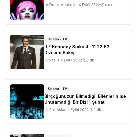
Doruk Adakoğlu
·
4 Eylül 2022
·
4
dk
D
Sinema - TV
J.F Kennedy Suikasti: 11.22.63
Dizisine Bakış
vitalis
·
4 Eylül 2022
·
5
dk
v
Sinema - TV
Birçoğunuzun Bilmediği, Bilenlerin İse
Unutamadığı Bir Dizi | Şubat
Anıl Aslan
·
4 Eylül 2022
·
4
dk
A