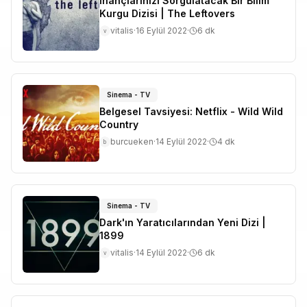
İnançlarınızı Sorgulatacak Bir Bilim
Kurgu Dizisi | The Leftovers
vitalis
·
16 Eylül 2022
·
6
dk
v
Sinema - TV
Belgesel Tavsiyesi: Netflix - Wild Wild
Country
burcueken
·
14 Eylül 2022
·
4
dk
b
Sinema - TV
Dark'ın Yaratıcılarından Yeni Dizi |
1899
vitalis
·
14 Eylül 2022
·
6
dk
v