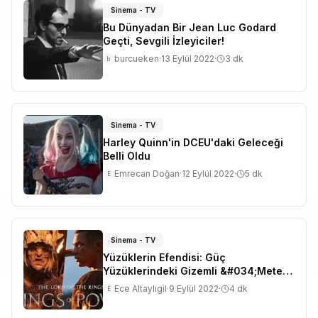
Sinema - TV
Bu Dünyadan Bir Jean Luc Godard
Geçti, Sevgili İzleyiciler!
burcueken
·
13 Eylül 2022
·
3
dk
b
Sinema - TV
Harley Quinn'in DCEU'daki Geleceği
Belli Oldu
Emrecan Doğan
·
12 Eylül 2022
·
5
dk
E
Sinema - TV
Yüzüklerin Efendisi: Güç
Yüzüklerindeki Gizemli &#034;Meteor
Adam&#034; Kimdir?
Ece Altaylıgil
·
9 Eylül 2022
·
4
dk
E