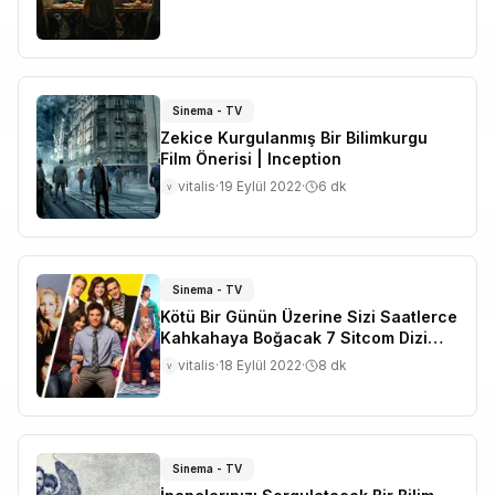
Sinema - TV
Zekice Kurgulanmış Bir Bilimkurgu
Film Önerisi | Inception
vitalis
·
19 Eylül 2022
·
6
dk
v
Sinema - TV
Kötü Bir Günün Üzerine Sizi Saatlerce
Kahkahaya Boğacak 7 Sitcom Dizi
Önerisi
vitalis
·
18 Eylül 2022
·
8
dk
v
Sinema - TV