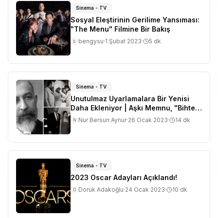
Sinema - TV
Sosyal Eleştirinin Gerilime Yansıması:
"The Menu" Filmine Bir Bakış
bengysu
·
1 Şubat 2023
·
5
dk
b
Sinema - TV
Unutulmaz Uyarlamalara Bir Yenisi
Daha Ekleniyor | Aşkı Memnu, "Bihter"
Adıyla Netflix'e Geliyor!
Nur Bersun Aynur
·
26 Ocak 2023
·
14
dk
N
Sinema - TV
2023 Oscar Adayları Açıklandı!
Doruk Adakoğlu
·
24 Ocak 2023
·
10
dk
D