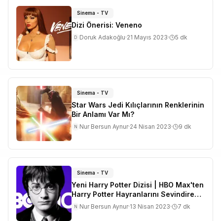
Sinema - TV
Dizi Önerisi: Veneno
Doruk Adakoğlu
·
21 Mayıs 2023
·
5
dk
D
Sinema - TV
Star Wars Jedi Kılıçlarının Renklerinin
Bir Anlamı Var Mı?
Nur Bersun Aynur
·
24 Nisan 2023
·
9
dk
N
Sinema - TV
Yeni Harry Potter Dizisi | HBO Max'ten
Harry Potter Hayranlarını Sevindiren
Haber!
Nur Bersun Aynur
·
13 Nisan 2023
·
7
dk
N