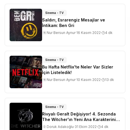
Sinema - TV
Saldırı, Esrarengiz Mesajlar ve
İntikam: Ben Gri
Nur Bersun Aynur
·
16 Kasım 2022
·
4
dk
N
Sinema - TV
Bu Hafta Netflix'te Neler Var Sizler
İçin Listeledik!
Nur Bersun Aynur
·
10 Kasım 2022
·
13
dk
N
Sinema - TV
Rivyalı Geralt Değişiyor! 4. Sezonda
The Witcher'ın Yeni Ana Karakterini
Öğrenmek İçin Okuyun!
Doruk Adakoğlu
·
31 Ekim 2022
·
4
dk
D