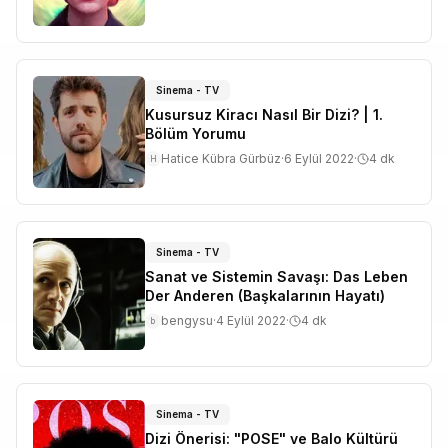
Sinema - TV
Kusursuz Kiracı Nasıl Bir Dizi? | 1.
Bölüm Yorumu
Hatice Kübra Gürbüz
·
6 Eylül 2022
·
4
dk
H
Sinema - TV
Sanat ve Sistemin Savaşı: Das Leben
Der Anderen (Başkalarının Hayatı)
bengysu
·
4 Eylül 2022
·
4
dk
b
Sinema - TV
Dizi Önerisi: "POSE" ve Balo Kültürü