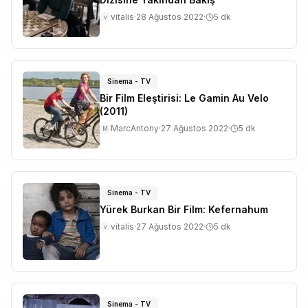
vitalis
·
28 Ağustos 2022
·
5
dk
v
Sinema - TV
Bir Film Eleştirisi: Le Gamin Au Velo
(2011)
MarcAntony
·
27 Ağustos 2022
·
5
dk
M
Sinema - TV
Yürek Burkan Bir Film: Kefernahum
vitalis
·
27 Ağustos 2022
·
5
dk
v
Sinema - TV