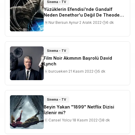
Sinema - TV
Yüzüklerin Efendisi'nde Gandalf
Neden Denethor'u Değil De Theoden'i
İyileştirdi?
Nur Bersun Aynur
·
2 Aralık 2022
·
6
dk
N
Sinema - TV
Film Noir Akımının Başrolü David
Lynch
burcueken
·
21 Kasım 2022
·
5
dk
b
Sinema - TV
Beyin Yakan "1899" Netflix Dizisi
İzlenir mi?
Cansel Yolcu
·
18 Kasım 2022
·
8
dk
C