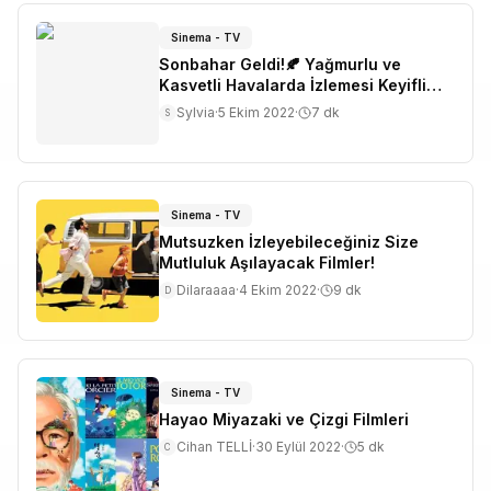
Sinema - TV
Sonbahar Geldi!🍂 Yağmurlu ve
Kasvetli Havalarda İzlemesi Keyifli
Olan Dizi/Film Önerileri
Sylvia
·
5 Ekim 2022
·
7
dk
S
Sinema - TV
Mutsuzken İzleyebileceğiniz Size
Mutluluk Aşılayacak Filmler!
Dilaraaaa
·
4 Ekim 2022
·
9
dk
D
Sinema - TV
Hayao Miyazaki ve Çizgi Filmleri
Cihan TELLİ
·
30 Eylül 2022
·
5
dk
C