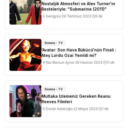
Nostaljik Atmosferi ve Alex Turner'ın
Besteleriyle: "Submarine (2011)"
bengysu
·
29 Temmuz 2023
·
5
dk
b
Sinema - TV
'Avatar: Son Hava Bükücü'nün Finali :
Ateş Lordu Ozai Yenildi mi?
Nur Bersun Aynur
·
29 Haziran 2023
·
11
dk
N
Sinema - TV
Mutlaka İzlemeniz Gereken Keanu
Reeves Filmleri
Doruk Adakoğlu
·
22 Mayıs 2023
·
1
dk
D