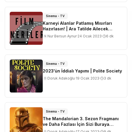
Sinema - TV
Karneyi Alanlar Patlamış Mısırları
Hazırlasın! | Ara Tatilde Ailecek
İzleyebileceğiniz Filmler Listesi
Nur Bersun Aynur
·
24 Ocak 2023
·
6
dk
N
Sinema - TV
2023'ün İddialı Yapımı | Polite Society
Doruk Adakoğlu
·
19 Ocak 2023
·
3
dk
D
Sinema - TV
The Mandalorian 3. Sezon Fragmanı
ve Daha Fazlası İçin Sizi Buraya
Alalım!
Doruk Adakoğlu
·
17 Ocak 2023
·
9
dk
D