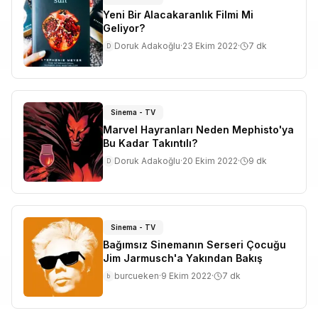
Yeni Bir Alacakaranlık Filmi Mi
Geliyor?
Doruk Adakoğlu
·
23 Ekim 2022
·
7
dk
D
Sinema - TV
Marvel Hayranları Neden Mephisto'ya
Bu Kadar Takıntılı?
Doruk Adakoğlu
·
20 Ekim 2022
·
9
dk
D
Sinema - TV
Bağımsız Sinemanın Serseri Çocuğu
Jim Jarmusch'a Yakından Bakış
burcueken
·
9 Ekim 2022
·
7
dk
b