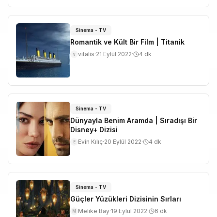
Sinema - TV
Romantik ve Kült Bir Film | Titanik
vitalis
·
21 Eylül 2022
·
4
dk
v
Sinema - TV
Dünyayla Benim Aramda | Sıradışı Bir
Disney+ Dizisi
Evin Kılıç
·
20 Eylül 2022
·
4
dk
E
Sinema - TV
Güçler Yüzükleri Dizisinin Sırları
Melike Bay
·
19 Eylül 2022
·
6
dk
M