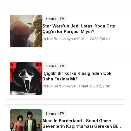
Sinema - TV
Star Wars'un Jedi Ustası Yoda Orta
Çağ'ın Bir Parçası Mıydı?
Nur Bersun Aynur
·
21 Mart 2023
·
6
dk
N
Sinema - TV
'Çığlık' Bir Korku Klasiğinden Çok
Daha Fazlası Mı?
Nur Bersun Aynur
·
11 Mart 2023
·
9
dk
N
Sinema - TV
Alice In Borderland | Squid Game
Sevenlerin Kaçırmaması Gereken Bir