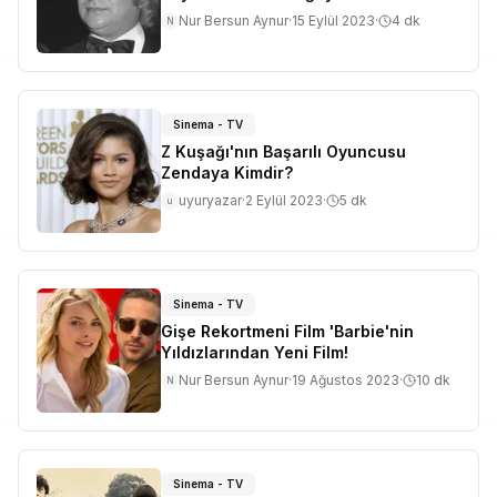
Nur Bersun Aynur
·
15 Eylül 2023
·
4
dk
N
Sinema - TV
Z Kuşağı'nın Başarılı Oyuncusu
Zendaya Kimdir?
uyuryazar
·
2 Eylül 2023
·
5
dk
u
Sinema - TV
Gişe Rekortmeni Film 'Barbie'nin
Yıldızlarından Yeni Film!
Nur Bersun Aynur
·
19 Ağustos 2023
·
10
dk
N
Sinema - TV