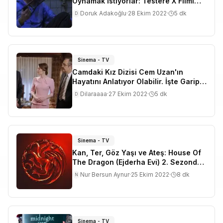
Oynamak İstiyorlar: Testere X Filmi
Geliyor!
Doruk Adakoğlu
·
28 Ekim 2022
·
5
dk
D
Sinema - TV
Camdaki Kız Dizisi Cem Uzan'ın
Hayatını Anlatıyor Olabilir. İşte Garip
Benzerlikler!
Dilaraaaa
·
27 Ekim 2022
·
5
dk
D
Sinema - TV
Kan, Ter, Göz Yaşı ve Ateş: House Of
The Dragon (Ejderha Evi) 2. Sezonda
Neler Olacak?
Nur Bersun Aynur
·
25 Ekim 2022
·
8
dk
N
Sinema - TV