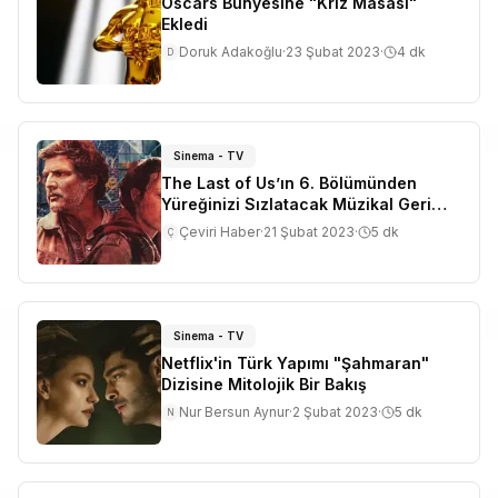
Oscars Bünyesine "Kriz Masası"
Ekledi
Doruk Adakoğlu
·
23 Şubat 2023
·
4
dk
D
Sinema - TV
The Last of Us’ın 6. Bölümünden
Yüreğinizi Sızlatacak Müzikal Geri
Dönüş!
Çeviri Haber
·
21 Şubat 2023
·
5
dk
Ç
Sinema - TV
Netflix'in Türk Yapımı "Şahmaran"
Dizisine Mitolojik Bir Bakış
Nur Bersun Aynur
·
2 Şubat 2023
·
5
dk
N