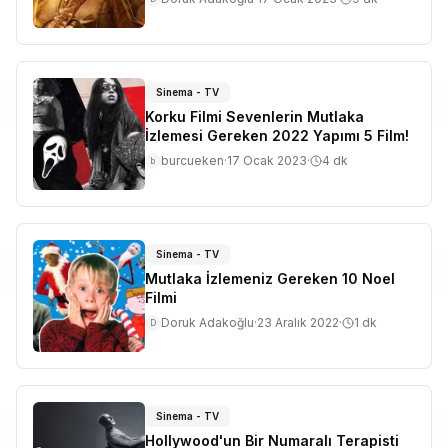
Sinema - TV
Korku Filmi Sevenlerin Mutlaka
İzlemesi Gereken 2022 Yapımı 5 Film!
burcueken
·
17 Ocak 2023
·
4
dk
b
Sinema - TV
Mutlaka İzlemeniz Gereken 10 Noel
Filmi
Doruk Adakoğlu
·
23 Aralık 2022
·
1
dk
D
Sinema - TV
Hollywood'un Bir Numaralı Terapisti