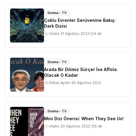
Sinema - TV
Çoklu Evrenler Serüvenine Bakış:
Dark Dizisi
vitalis
·
31 Ağustos 2022
·
4
dk
v
Sinema - TV
Arada Bir Dilimiz Sürçer İse Affola:
Olacak O Kadar
Dilber Aydın
·
30 Ağustos 2022
D
Sinema - TV
Mini Dizi Önerisi: When They See Us!
vitalis
·
30 Ağustos 2022
·
5
dk
v