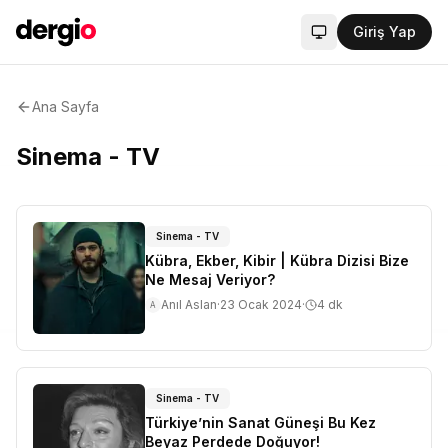
Giriş Yap
Sistem modu aktif
Ana Sayfa
Sinema - TV
Sinema - TV
Kübra, Ekber, Kibir | Kübra Dizisi Bize
Ne Mesaj Veriyor?
Anıl Aslan
·
23 Ocak 2024
·
4
dk
A
Sinema - TV
Türkiye’nin Sanat Güneşi Bu Kez
Beyaz Perdede Doğuyor!