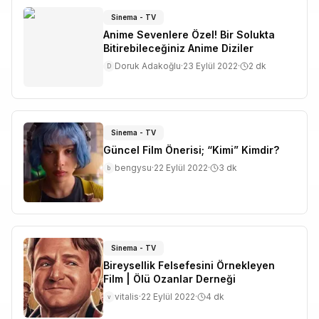
Sinema - TV
Anime Sevenlere Özel! Bir Solukta
Bitirebileceğiniz Anime Diziler
Doruk Adakoğlu
·
23 Eylül 2022
·
2
dk
D
Sinema - TV
Güncel Film Önerisi; “Kimi” Kimdir?
bengysu
·
22 Eylül 2022
·
3
dk
b
Sinema - TV
Bireysellik Felsefesini Örnekleyen
Film | Ölü Ozanlar Derneği
vitalis
·
22 Eylül 2022
·
4
dk
v