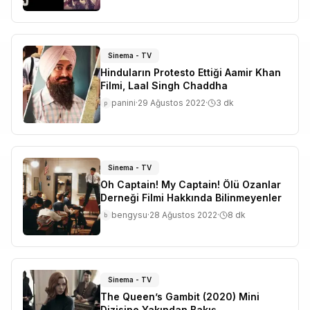
Sinema - TV
Hinduların Protesto Ettiği Aamir Khan
Filmi, Laal Singh Chaddha
panini
·
29 Ağustos 2022
·
3
dk
p
Sinema - TV
Oh Captain! My Captain! Ölü Ozanlar
Derneği Filmi Hakkında Bilinmeyenler
bengysu
·
28 Ağustos 2022
·
8
dk
b
Sinema - TV
The Queen’s Gambit (2020) Mini
Dizisine Yakından Bakış