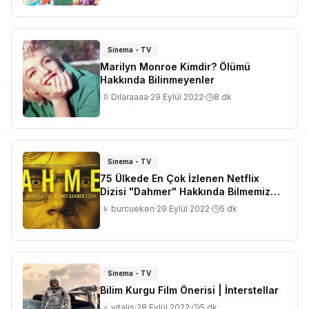
Sinema - TV
Marilyn Monroe Kimdir? Ölümü
Hakkında Bilinmeyenler
Dilaraaaa
·
29 Eylül 2022
·
8
dk
D
Sinema - TV
75 Ülkede En Çok İzlenen Netflix
Dizisi "Dahmer" Hakkında Bilmemiz
Gerekenler
burcueken
·
29 Eylül 2022
·
5
dk
b
Sinema - TV
Bilim Kurgu Film Önerisi | İnterstellar
vitalis
·
28 Eylül 2022
·
5
dk
v