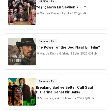
Sinema - TV
Yeşilçam’ın En Sevilen 7 Filmi
Gamze Gaye
·
3 Eylül 2022
·
5
dk
G
Sinema - TV
The Power of the Dog Nasıl Bir Film?
Hatice Kübra Gürbüz
·
2 Eylül 2022
·
4
dk
H
Sinema - TV
Breaking Bad ve Better Call Saul
Dizilerine Genel Bir Bakış
Mümine Çelik
·
31 Ağustos 2022
·
9
dk
M