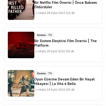
Bir Netflix Film Önerisi | Önce Babamı
Öldürdüler
vitalis
·
26 Eylül 2022
·
4
dk
v
Sinema - TV
Bir Sistem Eleştirisi Film Önerisi | The
Platform
vitalis
·
25 Eylül 2022
·
5
dk
v
Sinema - TV
Oyun Üzerine Devam Eden Bir Hayat
Hikayesi | La Vita é Bella
vitalis
·
24 Eylül 2022
·
4
dk
v