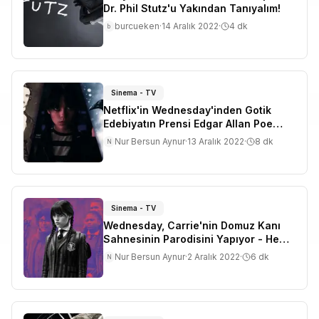
Dr. Phil Stutz'u Yakından Tanıyalım!
burcueken
·
14 Aralık 2022
·
4
dk
b
Sinema - TV
Netflix'in Wednesday'inden Gotik
Edebiyatın Prensi Edgar Allan Poe
Atıfları
Nur Bersun Aynur
·
13 Aralık 2022
·
8
dk
N
Sinema - TV
Wednesday, Carrie'nin Domuz Kanı
Sahnesinin Parodisini Yapıyor - Hem
de Çok Komik Bir Şekilde!
Nur Bersun Aynur
·
2 Aralık 2022
·
6
dk
N