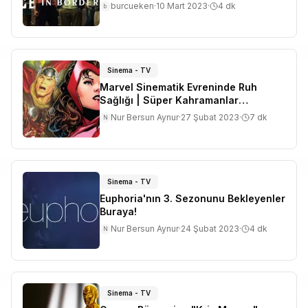
Dizi
burcueken
·
10 Mart 2023
·
4
dk
b
Sinema - TV
Marvel Sinematik Evreninde Ruh
Sağlığı | Süper Kahramanlar
Sorunlarıyla Nasıl Baş Ediyor?
Nur Bersun Aynur
·
27 Şubat 2023
·
7
dk
N
Sinema - TV
Euphoria'nın 3. Sezonunu Bekleyenler
Buraya!
Nur Bersun Aynur
·
24 Şubat 2023
·
4
dk
N
Sinema - TV