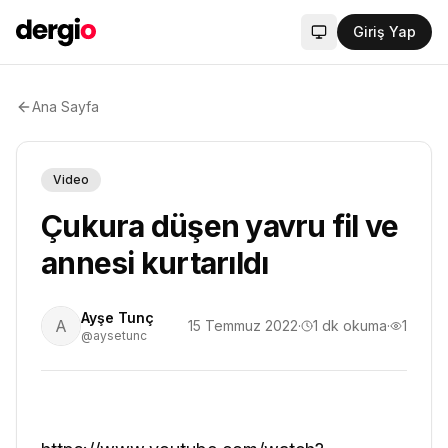
Giriş Yap
Sistem modu aktif
Ana Sayfa
Video
Çukura düşen yavru fil ve
annesi kurtarıldı
Ayşe Tunç
A
15 Temmuz 2022
·
1
dk okuma
·
1
@aysetunc