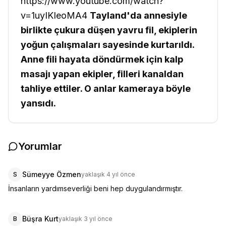
https://www.youtube.com/watch?
v=1uyIKIeoMA4
Tayland'da annesiyle
birlikte çukura düşen yavru fil, ekiplerin
yoğun çalışmaları sayesinde kurtarıldı.
Anne fili hayata döndürmek için kalp
masajı yapan ekipler, filleri kanaldan
tahliye ettiler. O anlar kameraya böyle
yansıdı.
Yorumlar
Sümeyye Özmen
S
yaklaşık 4 yıl önce
İnsanların yardımseverliği beni hep duygulandırmıştır.
Büşra Kurt
B
yaklaşık 3 yıl önce