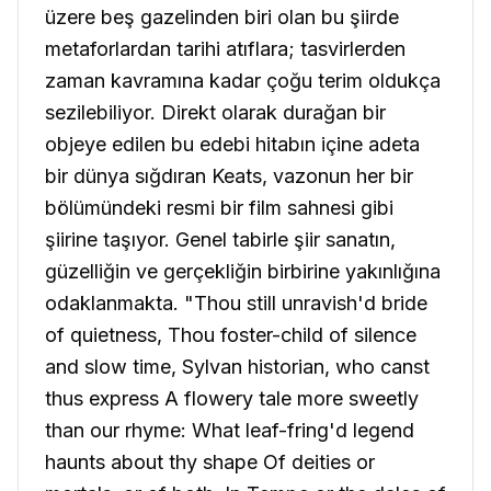
üzere beş gazelinden biri olan bu şiirde
metaforlardan tarihi atıflara; tasvirlerden
zaman kavramına kadar çoğu terim oldukça
sezilebiliyor. Direkt olarak durağan bir
objeye edilen bu edebi hitabın içine adeta
bir dünya sığdıran Keats, vazonun her bir
bölümündeki resmi bir film sahnesi gibi
şiirine taşıyor. Genel tabirle şiir sanatın,
güzelliğin ve gerçekliğin birbirine yakınlığına
odaklanmakta.
"Thou still unravish'd bride
of quietness,
Thou foster-child of silence
and slow time, Sylvan historian, who canst
thus express A flowery tale more sweetly
than our rhyme: What leaf-fring'd legend
haunts about thy shape Of deities or