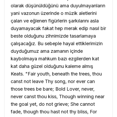
olarak düşünüldüğünü ama duyulmayanların
yani vazonun üzerinde o müzik aletlerini
çalan ve eğlenen figürlerin şarkılarını asla
duyamayacak fakat hep merak edip nasıl bir
beste olduğunu zihnimizde tasarlamaya
çalışacağız. Bu sebeple hayal ettiklerimizin
duyduğumuz ama zamanın içinde
kaybolmaya mahkum bazı ezgilerden kat
kat daha güzel olduğunu kaleme almış
Keats.
"Fair youth, beneath the trees, thou
canst not leave
Thy song, nor ever can
those trees be bare; Bold Lover, never,
never canst thou kiss, Though winning near
the goal yet, do not grieve; She cannot
fade, though thou hast not thy bliss, For