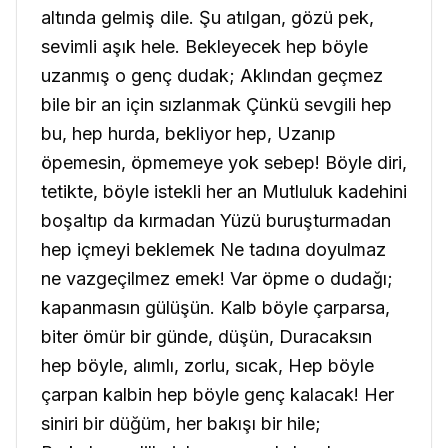
altında gelmiş dile. Şu atılgan, gözü pek,
sevimli aşık hele. Bekleyecek hep böyle
uzanmış o genç dudak; Aklından geçmez
bile bir an için sızlanmak Çünkü sevgili hep
bu, hep hurda, bekliyor hep, Uzanıp
öpemesin, öpmemeye yok sebep! Böyle diri,
tetikte, böyle istekli her an Mutluluk kadehini
boşaltıp da kırmadan Yüzü buruşturmadan
hep içmeyi beklemek Ne tadına doyulmaz
ne vazgeçilmez emek! Var öpme o dudağı;
kapanmasın gülüşün. Kalb böyle çarparsa,
biter ömür bir günde, düşün, Duracaksın
hep böyle, alımlı, zorlu, sıcak, Hep böyle
çarpan kalbin hep böyle genç kalacak! Her
siniri bir düğüm, her bakışı bir hile;