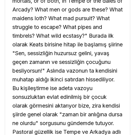
mortals, or of both, In Tempe or the dales of
Arcady? What men or gods are these? What
maidens loth? What mad pursuit? What
struggle to escape? What pipes and
timbrels? What wild ecstasy?"
Burada ilk
olarak Keats birisine hitap ile başlamış şiirine
"Sen, sessizliğin huzursuz gelini, yavaş
geçen zamanın ve sessizliğin çocuğunu
besliyorsun!" Aslında vazonun ta kendisini
muhatap aldığı ikinci satırdan hissediliyor.
Bu kişileştirme ise adeta vazoyu
sonsuzluktan evlat edinilmiş bir çocuk
olarak görmesini aktarıyor bize, zira kendisi
şiirde genel olarak "zaman bir anlığına dursa
ne olurdu" sorgusunu gündemde tutuyor.
Pastoral güzellik ise Tempe ve Arkadya adlı