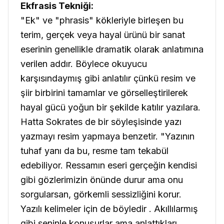
Ekfrasis Tekniği:
"Ek" ve "phrasis" kökleriyle birleşen bu
terim, gerçek veya hayal ürünü bir sanat
eserinin genellikle dramatik olarak anlatımına
verilen addır. Böylece okuyucu
karşısındaymış gibi anlatılır çünkü resim ve
şiir birbirini tamamlar ve görselleştirilerek
hayal gücü yoğun bir şekilde katılır yazılara.
Hatta Sokrates de bir söyleşisinde yazı
yazmayı resim yapmaya benzetir.
"Yazının
tuhaf yanı da bu, resme tam tekabül
edebiliyor. R
essamın eseri gerçeğin kendisi
gibi gözlerimizin önünde durur ama onu
sorgularsan, görkemli sessizliğini korur.
Yazılı kelimeler için de böyledir . Akıllılarmış
gibi seninle konuşurlar ama anlattıkları