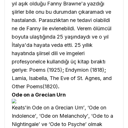
yıl aşık olduğu Fanny Brawne'a yazdığı
şiirler bile onu bu durumdan çıkaramadı ve
hastalandı. Parasızlıktan ne tedavi olabildi
ne de Fanny ile evlenebildi. Verem ölümcül
boyuta ulaştığında 25 yaşındaydı ve o yıl
İtalya'da hayata veda etti. 25 yıllık
hayatında şiirsel dili ve imgeleri
profesyonelce kullandığı üç kitap bıraktı
geriye:
Poems (1925)
;
Endymion (1818)
;
Lamia, Isabella, The Eve of St. Agnes, and
Other Poems(1820)
.
Ode on a Grecian Urn
Keats'in
Ode on a Grecian Urn’
,
‘Ode on
Indolence’
,
‘Ode on Melancholy’
,
‘Ode to a
Nightingale’
ve
‘Ode to Psyche’
olmak