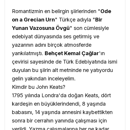
Romantizmin en belirgin şiirlerinden "
Ode
on a Grecian Urn
" Türkçe adıyla "
Bir
Yunan Vazosuna Övgü
" son cümlesiyle
edebiyat dünyasında ses getirmiş ve
yazarının adını birçok atmosferde
yankılatmıştı.
Behçet Kemal Çağlar
'ın
çevirisi sayesinde de Türk Edebiyatında ismi
duyulan bu şiirin alt metninde ne yatıyordu
gelin yakından inceleyelim.
Kimdir bu John Keats?
1795 yılında Londra'da doğan Keats, dört
kardeşin en büyüklerindendi, 8 yaşında
babasını, 14 yaşında annesini kaybettikten
sonra bir cerrahın yanında çalışması için
verildi. Yazma çalışmalarına her ne kadar