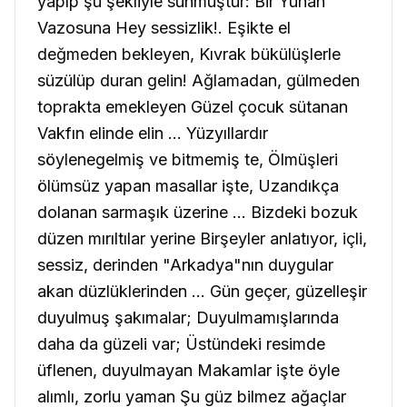
yapıp şu şekliyle sunmuştur:
Bir Yunan
Vazosuna
Hey sessizlik!. Eşikte el
değmeden bekleyen,
Kıvrak bükülüşlerle
süzülüp duran gelin! Ağlamadan, gülmeden
toprakta emekleyen Güzel çocuk sütanan
Vakfın elinde elin ... Yüzyıllardır
söylenegelmiş ve bitmemiş te, Ölmüşleri
ölümsüz yapan masallar işte, Uzandıkça
dolanan sarmaşık üzerine ... Bizdeki bozuk
düzen mırıltılar yerine Birşeyler anlatıyor, içli,
sessiz, derinden "Arkadya"nın duygular
akan düzlüklerinden ... Gün geçer, güzelleşir
duyulmuş şakımalar; Duyulmamışlarında
daha da güzeli var; Üstündeki resimde
üflenen, duyulmayan Makamlar işte öyle
alımlı, zorlu yaman Şu güz bilmez ağaçlar