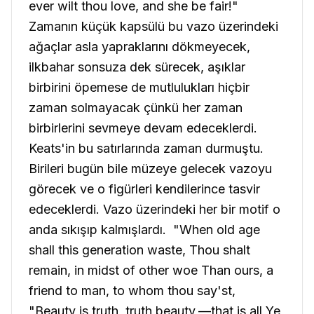
ever wilt thou love, and she be fair!"
Zamanın küçük kapsülü bu vazo üzerindeki
ağaçlar asla yapraklarını dökmeyecek,
ilkbahar sonsuza dek sürecek, aşıklar
birbirini öpemese de mutlulukları hiçbir
zaman solmayacak çünkü her zaman
birbirlerini sevmeye devam edeceklerdi.
Keats'in bu satırlarında zaman durmuştu.
Birileri bugün bile müzeye gelecek vazoyu
görecek ve o figürleri kendilerince tasvir
edeceklerdi. Vazo üzerindeki her bir motif o
anda sıkışıp kalmışlardı.
"When old age
shall this generation waste,
Thou shalt
remain, in midst of other woe Than ours, a
friend to man, to whom thou say'st,
"Beauty is truth, truth beauty,—that is all Ye