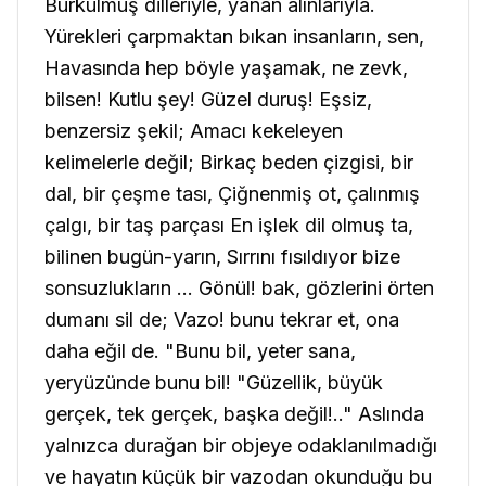
Burkulmuş dilleriyle, yanan alınlarıyla.
Yürekleri çarpmaktan bıkan insanların, sen,
Havasında hep böyle yaşamak, ne zevk,
bilsen! Kutlu şey! Güzel duruş! Eşsiz,
benzersiz şekil; Amacı kekeleyen
kelimelerle değil; Birkaç beden çizgisi, bir
dal, bir çeşme tası, Çiğnenmiş ot, çalınmış
çalgı, bir taş parçası En işlek dil olmuş ta,
bilinen bugün-yarın, Sırrını fısıldıyor bize
sonsuzlukların ... Gönül! bak, gözlerini örten
dumanı sil de; Vazo! bunu tekrar et, ona
daha eğil de. "Bunu bil, yeter sana,
yeryüzünde bunu bil! "Güzellik, büyük
gerçek, tek gerçek, başka değil!.."
Aslında
yalnızca durağan bir objeye odaklanılmadığı
ve hayatın küçük bir vazodan okunduğu bu