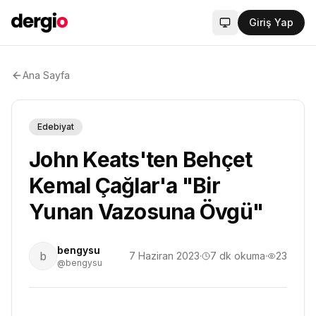
Giriş Yap
Sistem modu aktif
Ana Sayfa
Edebiyat
John Keats'ten Behçet
Kemal Çağlar'a "Bir
Yunan Vazosuna Övgü"
bengysu
b
7 Haziran 2023
·
7
dk okuma
·
23
@bengysu