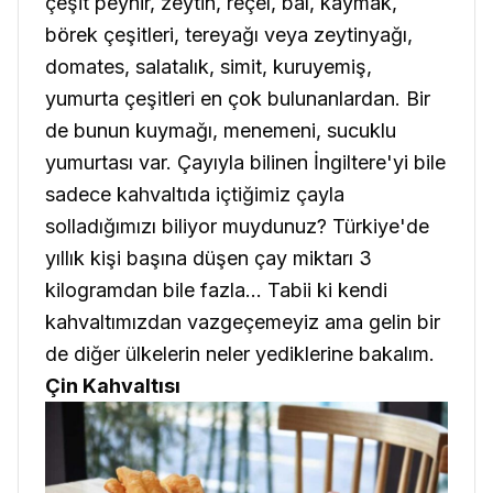
çeşit peynir, zeytin, reçel, bal, kaymak,
börek çeşitleri, tereyağı veya zeytinyağı,
domates, salatalık, simit, kuruyemiş,
yumurta çeşitleri en çok bulunanlardan. Bir
de bunun kuymağı, menemeni, sucuklu
yumurtası var. Çayıyla bilinen İngiltere'yi bile
sadece kahvaltıda içtiğimiz çayla
solladığımızı biliyor muydunuz? Türkiye'de
yıllık kişi başına düşen çay miktarı 3
kilogramdan bile fazla... Tabii ki kendi
kahvaltımızdan vazgeçemeyiz ama gelin bir
de diğer ülkelerin neler yediklerine bakalım.
Çin Kahvaltısı