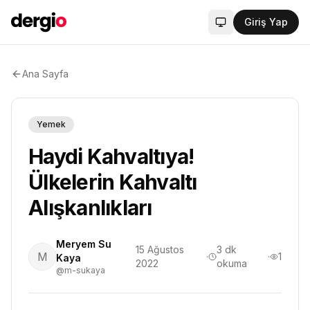
Giriş Yap
Sistem modu aktif
Ana Sayfa
Yemek
Haydi Kahvaltıya!
Ülkelerin Kahvaltı
Alışkanlıkları
Meryem Su
15 Ağustos
3
dk
M
·
·
1
Kaya
2022
okuma
@m-sukaya