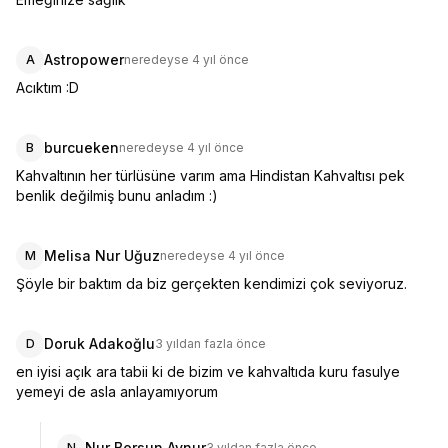
Astropower
A
neredeyse 4 yıl önce
Acıktım :D
burcueken
B
neredeyse 4 yıl önce
Kahvaltının her türlüsüne varım ama Hindistan Kahvaltısı pek 
benlik değilmiş bunu anladım :)
Melisa Nur Uğuz
M
neredeyse 4 yıl önce
Şöyle bir baktım da biz gerçekten kendimizi çok seviyoruz.
Doruk Adakoğlu
D
3 yıldan fazla önce
en iyisi açık ara tabii ki de bizim ve kahvaltıda kuru fasulye 
yemeyi de asla anlayamıyorum
Nur Bersun Aynur
N
3 yıldan fazla önce