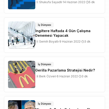
Shukufa Sayadli
·
14 Haziran 2022
·
5
dk
S
İş Dünyası
İngiltere Haftada 4 Gün Çalışma
Denemesi Yapacak
Semih Boyatlı
·
9 Haziran 2022
·
3
dk
S
İş Dünyası
Gerilla Pazarlama Stratejisi Nedir?
Berk Özveri
·
6 Haziran 2022
·
3
dk
B
İş Dünyası