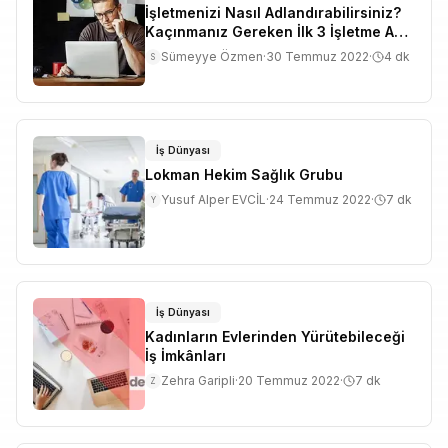
İşletmenizi Nasıl Adlandırabilirsiniz?
Kaçınmanız Gereken İlk 3 İşletme Adı
Türü
Sümeyye Özmen
·
30 Temmuz 2022
·
4
dk
S
İş Dünyası
Lokman Hekim Sağlık Grubu
Yusuf Alper EVCİL
·
24 Temmuz 2022
·
7
dk
Y
İş Dünyası
Kadınların Evlerinden Yürütebileceği
İş İmkânları
Zehra Garipli
·
20 Temmuz 2022
·
7
dk
Z