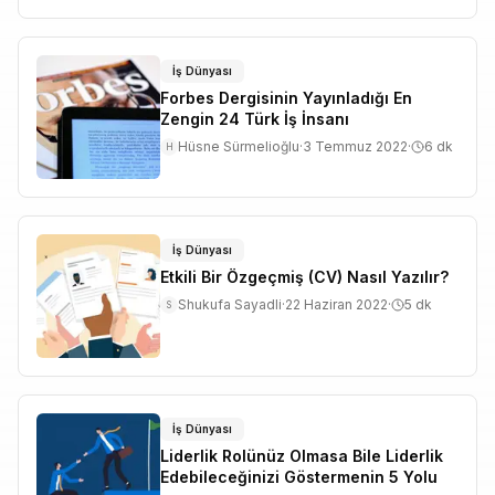
İş Dünyası
Forbes Dergisinin Yayınladığı En
Zengin 24 Türk İş İnsanı
Hüsne Sürmelioğlu
·
3 Temmuz 2022
·
6
dk
H
İş Dünyası
Etkili Bir Özgeçmiş (CV) Nasıl Yazılır?
Shukufa Sayadli
·
22 Haziran 2022
·
5
dk
S
İş Dünyası
Liderlik Rolünüz Olmasa Bile Liderlik
Edebileceğinizi Göstermenin 5 Yolu