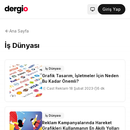
Giriş Yap
Sistem modu aktif
Ana Sayfa
İş Dünyası
İş Dünyası
Grafik Tasarım, İşletmeler İçin Neden
Bu Kadar Önemli?
Cast Reklam
·
18 Şubat 2023
·
5
dk
C
İş Dünyası
Reklam Kampanyalarında Hareket
Grafikleri Kullanmanın En Akıllı Yolları