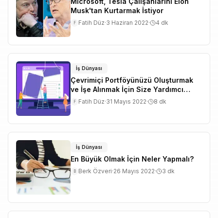
Microsoft, Tesla Çalışanlarını Elon
Musk'tan Kurtarmak İstiyor
Fatih Düz
·
3 Haziran 2022
·
4
dk
F
İş Dünyası
Çevrimiçi Portföyünüzü Oluşturmak
ve İşe Alınmak İçin Size Yardımcı
Olacak En İyi 5 Web Sitesi
Fatih Düz
·
31 Mayıs 2022
·
8
dk
F
İş Dünyası
En Büyük Olmak İçin Neler Yapmalı?
Berk Özveri
·
26 Mayıs 2022
·
3
dk
B