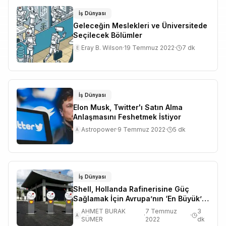
İş Dünyası
Geleceğin Meslekleri ve Üniversitede
Seçilecek Bölümler
Eray B. Wilson
·
19 Temmuz 2022
·
7
dk
E
İş Dünyası
Elon Musk, Twitter'ı Satın Alma
Anlaşmasını Feshetmek İstiyor
Astropower
·
9 Temmuz 2022
·
5
dk
A
İş Dünyası
Shell, Hollanda Rafinerisine Güç
Sağlamak İçin Avrupa’nın ‘En Büyük’ ​​
Yenilenebilir Hidrojen Tesisini İnşa
AHMET BURAK
7 Temmuz
3
·
·
A
Edecek
SÜMER
2022
dk