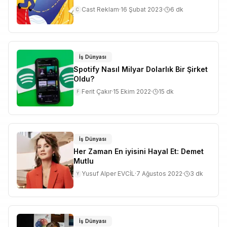
Cast Reklam
·
16 Şubat 2023
·
6
dk
C
İş Dünyası
Spotify Nasıl Milyar Dolarlık Bir Şirket
Oldu?
Ferit Çakır
·
15 Ekim 2022
·
15
dk
F
İş Dünyası
Her Zaman En iyisini Hayal Et: Demet
Mutlu
Yusuf Alper EVCİL
·
7 Ağustos 2022
·
3
dk
Y
İş Dünyası