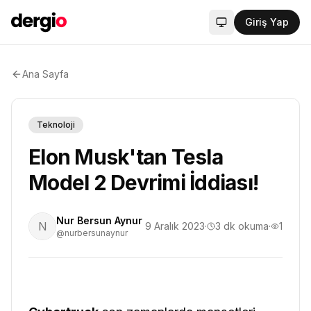
Giriş Yap
Sistem modu aktif
Ana Sayfa
Teknoloji
Elon Musk'tan Tesla
Model 2 Devrimi İddiası!
Nur Bersun Aynur
N
9 Aralık 2023
·
3
dk okuma
·
1
@nurbersunaynur