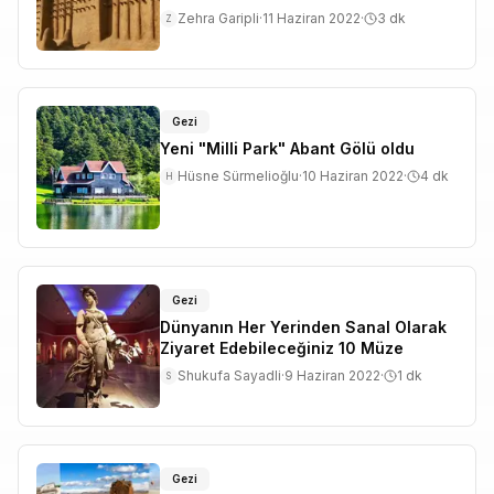
Zehra Garipli
·
11 Haziran 2022
·
3
dk
Z
Gezi
Yeni "Milli Park" Abant Gölü oldu
Hüsne Sürmelioğlu
·
10 Haziran 2022
·
4
dk
H
Gezi
Dünyanın Her Yerinden Sanal Olarak
Ziyaret Edebileceğiniz 10 Müze
Shukufa Sayadli
·
9 Haziran 2022
·
1
dk
S
Gezi