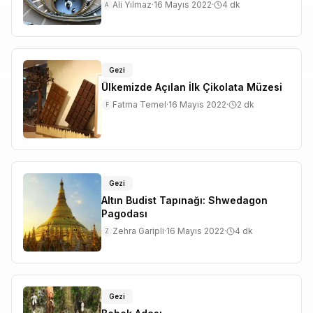
Ali Yılmaz
·
16 Mayıs 2022
·
4
dk
A
Gezi
Ülkemizde Açılan İlk Çikolata Müzesi
Fatma Temel
·
16 Mayıs 2022
·
2
dk
F
Gezi
Altın Budist Tapınağı: Shwedagon
Pagodası
Zehra Garipli
·
16 Mayıs 2022
·
4
dk
Z
Gezi