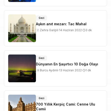
Gezi
Aşkın anıt mezarı: Tac Mahal
Zehra Garipli
·
14 Haziran 2022
·
3
dk
Z
Gezi
Dünyanın En Şaşırtıcı 10 Doğa Olayı
Burcu Aydınlı
·
13 Haziran 2022
·
1
dk
B
Gezi
700 Yıllık Kerpiç Cami: Cenne Ulu
Camii