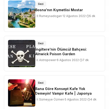
Gezi
Bosna'nın Kıymetlisi Mostar
Rumeysadogan
·
12 Ağustos 2022
·
5
dk
R
Gezi
İngiltere'nin Ölümcül Bahçesi:
Alnwick Poison Garden
Astropower
·
6 Ağustos 2022
·
7
dk
A
Gezi
Bana Göre Konsept Kafe Yok
Demeyin! Vampir Kafe | Japonya
Sümeyye Özmen
·
5 Ağustos 2022
·
4
dk
S