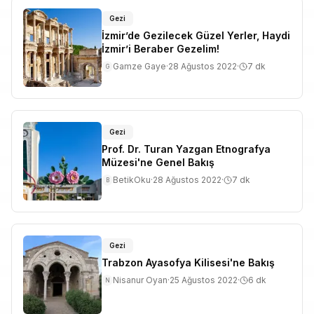
Gezi
İzmir’de Gezilecek Güzel Yerler, Haydi
İzmir’i Beraber Gezelim!
Gamze Gaye
·
28 Ağustos 2022
·
7
dk
G
Gezi
Prof. Dr. Turan Yazgan Etnografya
Müzesi'ne Genel Bakış
BetikOku
·
28 Ağustos 2022
·
7
dk
B
Gezi
Trabzon Ayasofya Kilisesi'ne Bakış
Nisanur Oyan
·
25 Ağustos 2022
·
6
dk
N