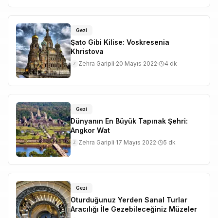
Gezi
Şato Gibi Kilise: Voskresenia
Khristova
Zehra Garipli
·
20 Mayıs 2022
·
4
dk
Z
Gezi
Dünyanın En Büyük Tapınak Şehri:
Angkor Wat
Zehra Garipli
·
17 Mayıs 2022
·
5
dk
Z
Gezi
Oturduğunuz Yerden Sanal Turlar
Aracılığı İle Gezebileceğiniz Müzeler