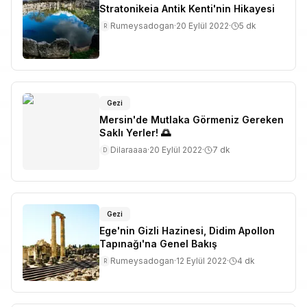
Stratonikeia Antik Kenti'nin Hikayesi
Rumeysadogan
·
20 Eylül 2022
·
5
dk
R
Gezi
Mersin'de Mutlaka Görmeniz Gereken
Saklı Yerler! 🌅
Dilaraaaa
·
20 Eylül 2022
·
7
dk
D
Gezi
Ege'nin Gizli Hazinesi, Didim Apollon
Tapınağı'na Genel Bakış
Rumeysadogan
·
12 Eylül 2022
·
4
dk
R