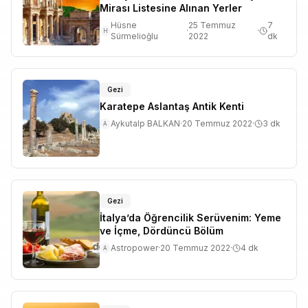
Mirası Listesine Alınan Yerler
Hüsne
25 Temmuz
7
·
·
H
Sürmelioğlu
2022
dk
Gezi
Karatepe Aslantaş Antik Kenti
Aykutalp BALKAN
·
20 Temmuz 2022
·
3
dk
A
Gezi
İtalya’da Öğrencilik Serüvenim: Yeme
ve İçme, Dördüncü Bölüm
Astropower
·
20 Temmuz 2022
·
4
dk
A