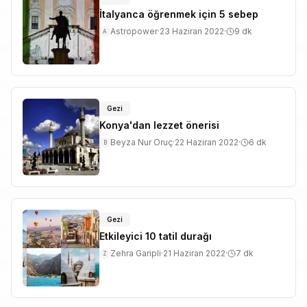
İtalyanca öğrenmek için 5 sebep
Astropower
·
23 Haziran 2022
·
9
dk
A
Gezi
Konya'dan lezzet önerisi
Beyza Nur Oruç
·
22 Haziran 2022
·
6
dk
B
Gezi
Etkileyici 10 tatil durağı
Zehra Garipli
·
21 Haziran 2022
·
7
dk
Z