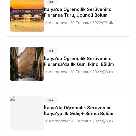
Gezi
İtalya’da Öğrencilik Serüvenim:
Floransa Turu, Üçüncü Bölüm
Astropower
·
19 Temmuz 2022
·
5
dk
A
Gezi
İtalya’da Öğrencilik Serüvenim:
Floransa'da İlk Gün, İkinci Bölüm
Astropower
·
18 Temmuz 2022
·
6
dk
A
Gezi
İtalya'da Öğrencilik Serüvenim:
İtalya'ya İlk Gidiş✈️ Birinci Bölüm
Astropower
·
18 Temmuz 2022
·
6
dk
A