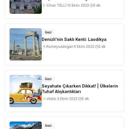
Cihan TELLİ
·
10 Ekim 2022
·
5
dk
C
Gezi
Denizli'nin Saklı Kenti: Laodikya
Rumeysadogan
·
5 Ekim 2022
·
5
dk
R
Gezi
Seyahate Çıkarken Dikkat! | Ülkelerin
Tuhaf Alışkanlıkları
vitalis
·
3 Ekim 2022
·
5
dk
v
Gezi