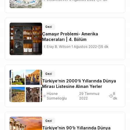
Gezi
Çamaşır Problemi- Amerika
Maceraları | 4. Bölüm
Eray B. Wilson
·
1 Ağustos 2022
·
5
dk
E
Gezi
Türkiye’nin 2000’li Yıllarında Dünya
Mirası Listesine Alınan Yerler
Hüsne
29 Temmuz
8
·
·
H
Sürmelioğlu
2022
dk
Gezi
Türkiye'nin 90’lı Yıllarında Dünya