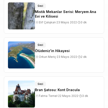
Gezi
Mistik Mekanlar Serisi: Meryem Ana
Evi ve Kilisesi
Elif Çalışkan
·
23 Mayıs 2022
·
3
dk
E
Gezi
Ölüdeniz'in Hikayesi
Orkun Meriç
·
23 Mayıs 2022
·
2
dk
O
Gezi
Bran Şatosu: Kont Dracula
Fatma Temel
·
22 Mayıs 2022
·
3
dk
F