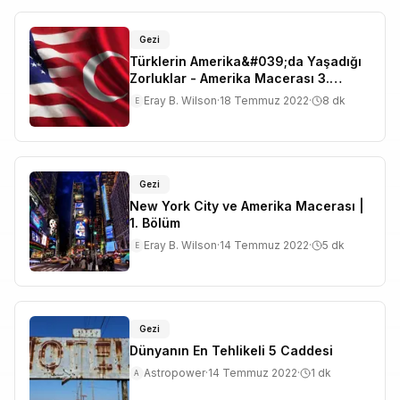
Gezi
Türklerin Amerika&#039;da Yaşadığı
Zorluklar - Amerika Macerası 3.
Bölüm
Eray B. Wilson
·
18 Temmuz 2022
·
8
dk
E
Gezi
New York City ve Amerika Macerası |
1. Bölüm
Eray B. Wilson
·
14 Temmuz 2022
·
5
dk
E
Gezi
Dünyanın En Tehlikeli 5 Caddesi
Astropower
·
14 Temmuz 2022
·
1
dk
A