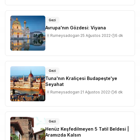
Gezi
Avrupa'nın Gözdesi: Viyana
Rumeysadogan
·
25 Ağustos 2022
·
5
dk
R
Gezi
Tuna'nın Kraliçesi Budapeşte'ye
Seyahat
Rumeysadogan
·
21 Ağustos 2022
·
6
dk
R
Gezi
Henüz Keşfedilmeyen 5 Tatil Beldesi |
Aramızda Kalsın