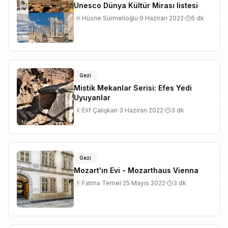
Unesco Dünya Kültür Mirası listesi
Hüsne Sürmelioğlu
·
9 Haziran 2022
·
5
dk
H
Gezi
Mistik Mekanlar Serisi: Efes Yedi
Uyuyanlar
Elif Çalışkan
·
3 Haziran 2022
·
3
dk
E
Gezi
Mozart'ın Evi - Mozarthaus Vienna
Fatma Temel
·
25 Mayıs 2022
·
3
dk
F