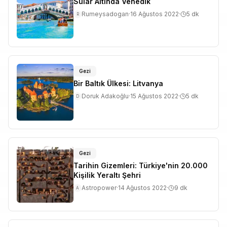
Sular Altında Venedik
Rumeysadogan
·
16 Ağustos 2022
·
5
dk
R
Gezi
Bir Baltık Ülkesi: Litvanya
Doruk Adakoğlu
·
15 Ağustos 2022
·
5
dk
D
Gezi
Tarihin Gizemleri: Türkiye'nin 20.000
Kişilik Yeraltı Şehri
Astropower
·
14 Ağustos 2022
·
9
dk
A