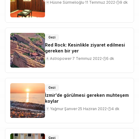
Hüsne Sürmelioğlu
·
11 Temmuz 2022
·
9
dk
H
Gezi
Red Rock: Kesinlikle ziyaret edilmesi
gereken bir yer
Astropower
·
7 Temmuz 2022
·
5
dk
A
Gezi
İzmir'de görülmesi gereken muhteşem
koylar
Yağmur Şanver
·
25 Haziran 2022
·
4
dk
Y
Gezi