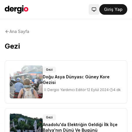
Giriş Yap
Sistem modu aktif
Ana Sayfa
Gezi
Gezi
Doğu Asya Dünyası: Güney Kore
Gezisi
Dergio Yardımcı Editör
·
12 Eylül 2024
·
4
dk
D
Gezi
Anadolu'da Elektriğin Geldiği İlk İlçe
Balya'nın Dünü Ve Bugünü