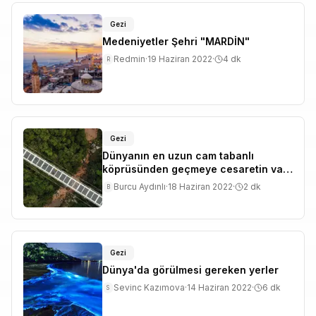
Gezi
Medeniyetler Şehri "MARDİN"
Redmin
·
19 Haziran 2022
·
4
dk
R
Gezi
Dünyanın en uzun cam tabanlı
köprüsünden geçmeye cesaretin var
mı?
Burcu Aydınlı
·
18 Haziran 2022
·
2
dk
B
Gezi
Dünya'da görülmesi gereken yerler
Sevinc Kazımova
·
14 Haziran 2022
·
6
dk
S