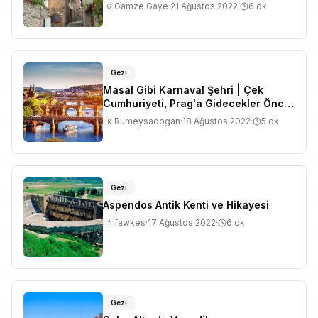
Gamze Gaye
·
21 Ağustos 2022
·
6
dk
G
Gezi
Masal Gibi Karnaval Şehri | Çek
Cumhuriyeti, Prag'a Gidecekler Önce
Buraya Bakmalı
Rumeysadogan
·
18 Ağustos 2022
·
5
dk
R
Gezi
Aspendos Antik Kenti ve Hikayesi
fawkes
·
17 Ağustos 2022
·
6
dk
f
Gezi