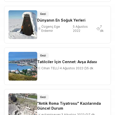
Gezi
Dünyanın En Soğuk Yerleri
Özgenç Ege
5 Ağustos
7
·
·
Ö
Erdemir
2022
dk
Gezi
Tatilciler İçin Cennet: Avşa Adası
Cihan TELLİ
·
4 Ağustos 2022
·
5
dk
C
Gezi
"Antik Roma Tiyatrosu" Kazılarında
Güncel Durum
ectanrisever
·
3 Ağustos 2022
·
7
dk
e