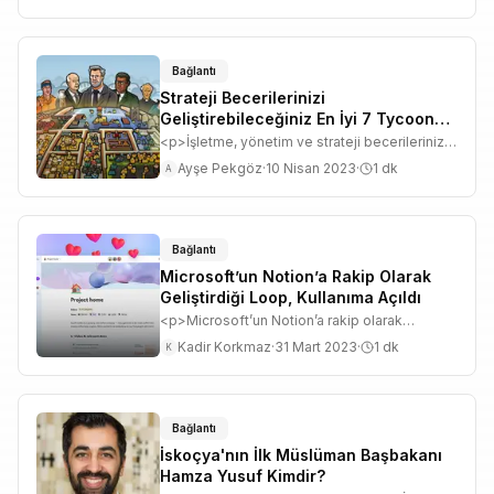
ediyor.</p>
Bağlantı
Strateji Becerilerinizi
Geliştirebileceğiniz En İyi 7 Tycoon
Oyunu
<p>İşletme, yönetim ve strateji becerilerinizi
geliştirecek PC'de oynayabileceğiniz en iyi 7
Ayşe Pekgöz
·
10 Nisan 2023
·
1
dk
A
Tycoon oyunu listeledik.</p>
Bağlantı
Microsoft’un Notion’a Rakip Olarak
Geliştirdiği Loop, Kullanıma Açıldı
<p>Microsoft’un Notion’a rakip olarak
geliştirdiği Loop, dün itibarıyla ücretsiz
Kadir Korkmaz
·
31 Mart 2023
·
1
dk
K
kullanıma açıldı.</p>
Bağlantı
İskoçya'nın İlk Müslüman Başbakanı
Hamza Yusuf Kimdir?