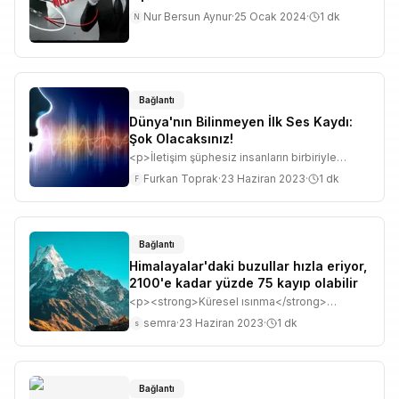
böyle?
Nur Bersun Aynur
·
25 Ocak 2024
·
1
dk
N
Bağlantı
Dünya'nın Bilinmeyen İlk Ses Kaydı:
Şok Olacaksınız!
<p>İletişim şüphesiz insanların birbiriyle
etkileşime girdiği sosyal bir bilimdir. Peki
Furkan Toprak
·
23 Haziran 2023
·
1
dk
F
sizce Tarih'teki ilk iletişim kim tarafından ve
ne amaçla kurulmuştur. Meraklıları bu videoyu
izlemeye davet ediyoruz. İşte tarihteki ilk
iletişim kanalı...</p>
Bağlantı
Himalayalar'daki buzullar hızla eriyor,
2100'e kadar yüzde 75 kayıp olabilir
<p><strong>Küresel ısınma</strong>
kapımızdaki en tehlikeli ve korkutucu
semra
·
23 Haziran 2023
·
1
dk
s
düşmanlardan biri.&nbsp;</p><p>Yeni bir
rapora göre, küresel ısınma nedeniyle
Hindukuş ve Himalayalar'daki
<strong>buzullar</strong>ın yüzde 75'i bu
yüzyılın sonuna kadar eriyebilir. Bölgedeki
Bağlantı