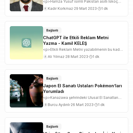
<p>Hamza Yusuf isimli Pakistan asıllı İskoç
siyasetçi, ülke tarihinin ilk Müslüman
Kadir Korkmaz
·
29 Mart 2023
·
1
dk
K
başbakanı olarak tarihe geçti.</p>
Bağlantı
ChatGPT ile Etkili Reklam Metni
Yazma - Kamil KELEŞ
<p>Etkili Reklam Metni yazabilmenin bu kadar
kolay olabileceğini hiç düşündün mü?
Ali Yılmaz
·
28 Mart 2023
·
1
dk
A
ChatGPT ile reklam metni nasıl yazılır diyorsan
hemen incele.</p>
Bağlantı
Japon El Sanatı Ustaları Pokémon’ları
Yorumladı
<p>Kanazawa şehrindeki Ulusal El Sanatları
Müzesi, Japon zanaatkarların Pokémon
Burcu Aydınlı
·
26 Mart 2023
·
1
dk
B
çalışmalarından oluşan bir sergiye ev sahipliği
yapıyor.</p>
Bağlantı