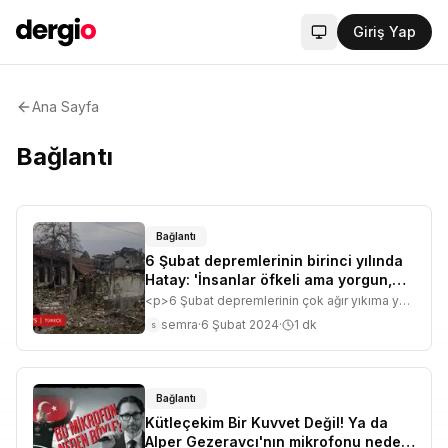
Giriş Yap
Sistem modu aktif
Ana Sayfa
Bağlantı
Bağlantı
6 Şubat depremlerinin birinci yılında
Hatay: 'İnsanlar öfkeli ama yorgun,
günü kurtarmaya çalışıyor
<p>6 Şubat depremlerinin çok ağır yıkıma yol
açtığı Hatay'da depremzedeler, bir yıl sonra
semra
·
6 Şubat 2024
·
1
dk
s
halen benzer sorunlarla mücadele ediyor.
Eğitim, sağlık ve en çok da barınma
konusunda büyük belirsizlik yaşadıklarını
söyleyen Hataylılar, dayanışma içinde
depremin acı izlerini silmek için uğraşıyor.
Bağlantı
Fundanur Öztürk ve Aylin Yazan'ın haberi.</p>
Kütleçekim Bir Kuvvet Değil! Ya da
Alper Gezeravcı'nın mikrofonu neden