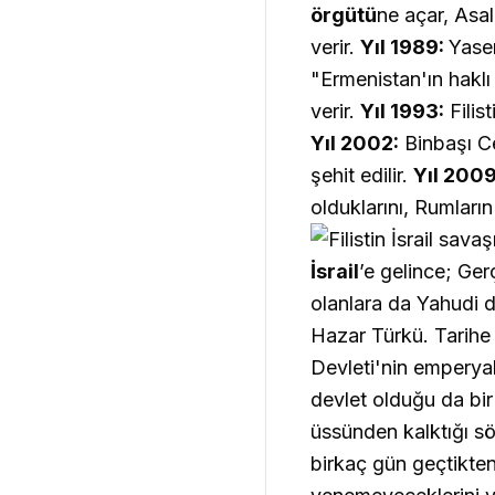
örgütü
ne açar, Asala
verir.
Yıl 1989:
Yaser
"Ermenistan'ın haklı
verir.
Yıl 1993:
Filis
Yıl 2002:
Binbaşı Ce
şehit edilir.
Yıl 2009
olduklarını, Rumların
İsrail
’e gelince; Ger
olanlara da Yahudi 
Hazar Türkü. Tarihe
Devleti'nin emperyal
devlet olduğu da bir
üssünden kalktığı s
birkaç gün geçtikten 