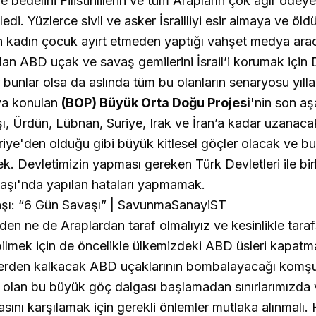
bedelini Filistinlilerin ve tüm Arapların çok ağır ödeyec
ledi. Yüzlerce sivil ve asker İsrailliyi esir almaya ve 
erin kadın çocuk ayırt etmeden yaptığı vahşet medya arac
ından ABD uçak ve savaş gemilerini İsrail’i korumak içi
r bunlar olsa da aslında tüm bu olanların senaryosu yıll
ya konulan
(BOP) Büyük Orta Doğu Projesi
'nin son a
vaşı, Ürdün, Lübnan, Suriye, Irak ve İran’a kadar uzanac
riye'den olduğu gibi büyük kitlesel göçler olacak ve b
k. Devletimizin yapması gereken Türk Devletleri ile birl
aşı'nda yapılan hataları yapmamak.
den ne de Araplardan taraf olmalıyız ve kesinlikle taraf
bilmek için de öncelikle ülkemizdeki ABD üsleri kapatm
lerden kalkacak ABD uçaklarının bombalayacağı komşu 
olan bu büyük göç dalgası başlamadan sınırlarımızda ve
sını karşılamak için gerekli önlemler mutlaka alınmalı.