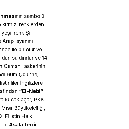
anması
nın sembolü
ve kırmızı renklerden
 yeşil renk Şii
e Arap isyanını
ance ile bir olur ve
an saldırırlar ve 14
bin Osmanlı askerinin
Wadi Rum Çölü'ne,
listinliler İngilizlere
arafından
“El-Nebi”
ya kucak açar, PKK
ısır Büyükelçiliği,
0:
Filistin Halk
rını
Asala terör