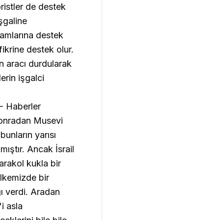
öristler de destek
şgaline
iamlarına destek
fikrine destek olur.
n aracı durdularak
erin işgalci
 sonradan Musevi
unların yarısı
mıştır.
Ancak İsrail
arakol kukla bir
lkemizde bir
ı verdi. Aradan
i asla