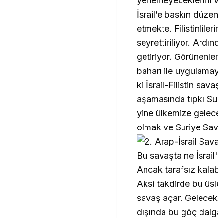
yenemeyeceklerini ve 
İsrail’e baskın düzen
etmekte. Filistinlil
seyrettiriliyor. Ard
getiriyor. Görünenle
baharı ile uygulama
ki İsrail-Filistin sa
aşamasında tıpkı Su
yine ülkemize gelece
olmak ve Suriye Sav
Bu savaşta ne İsrail'
Ancak tarafsız kala
Aksi takdirde bu üs
savaş açar. Gelecek 
dışında bu göç dalga