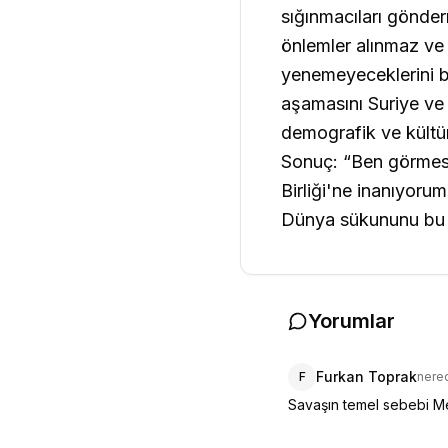
sığınmacıları gönder
önlemler alınmaz ve y
yenemeyeceklerini bil
aşamasını Suriye ve 
demografik ve kültü
Sonuç:
“Ben görmes
Birliği'ne inanıyorum
Dünya sükununu bu fa
Yorumlar
Furkan Toprak
F
nere
Savaşın temel sebebi Me