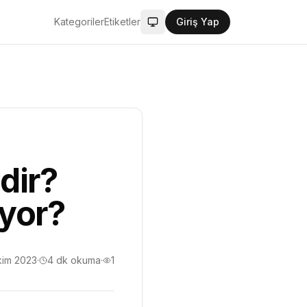
Kategoriler
Etiketler
Giriş Yap
Sistem modu aktif
dir?
uyor?
kim 2023
·
4
dk okuma
·
1