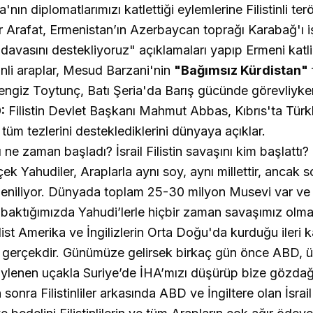
'nın diplomatlarımızı katlettiği eylemlerine Filistinli ter
 Arafat, Ermenistan’ın Azerbaycan toprağı Karabağ'ı i
 davasını destekliyoruz"
açıklamaları yapıp Ermeni katl
tinli araplar, Mesud Barzani'nin
"Bağımsız Kürdistan"
ngiz Toytunç, Batı Şeria'da Barış gücünde görevliyke
:
Filistin Devlet Başkanı Mahmut Abbas, Kıbrıs'ta Türkl
 tüm tezlerini desteklediklerini dünyaya açıklar.
çek Yahudiler, Araplarla aynı soy, aynı millettir, ancak
deniliyor. Dünyada toplam 25-30 milyon Musevi var ve b
 baktığımızda Yahudi’lerle hiçbir zaman savaşımız olma
ist Amerika ve İngilizlerin Orta Doğu'da kurduğu ileri k
 gerçekdir.
Günümüze gelirsek birkaç gün önce ABD, ü
öylenen uçakla Suriye’de İHA’mızı düşürüp bize gözdağ
sonra Filistinliler arkasında ABD ve İngiltere olan İsrail'