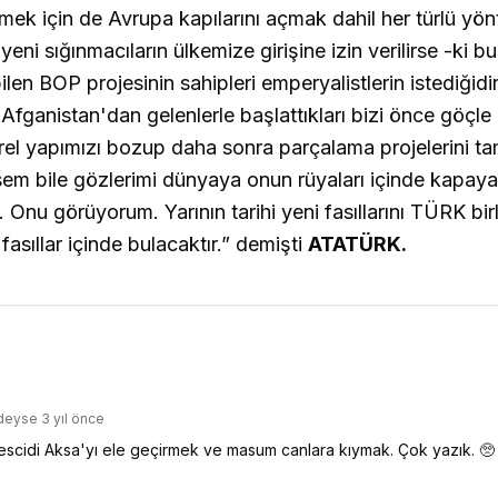
mek için de Avrupa kapılarını açmak dahil her türlü yön
eni sığınmacıların ülkemize girişine izin verilirse -ki bu
en BOP projesinin sahipleri emperyalistlerin istediğidir
Afganistan'dan gelenlerle başlattıkları bizi önce göçle 
rel yapımızı bozup daha sonra parçalama projelerini t
em bile gözlerimi dünyaya onun rüyaları içinde kapa
. Onu görüyorum. Yarının tarihi yeni fasıllarını TÜRK birl
sıllar içinde bulacaktır.”
demişti
ATATÜRK.
deyse 3 yıl önce
scidi Aksa'yı ele geçirmek ve masum canlara kıymak. Çok yazık. 🥺