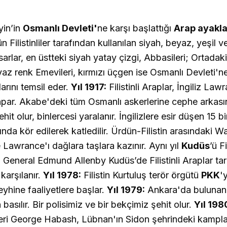
yin’in
Osmanlı Devleti'
ne karşı başlattığı
Arap ayakl
ün Filistinliler tarafından kullanılan siyah, beyaz, yeşil 
arlar, en üstteki siyah yatay çizgi, Abbasileri; Ortadaki
eyaz renk Emevileri, kırmızı üçgen ise Osmanlı Devleti'n
rını temsil eder.
Yıl 1917:
Filistinli Araplar, İngiliz Lawr
apar. Akabe'deki tüm Osmanlı askerlerine cephe arkasınd
hit olur, binlercesi yaralanır. İngilizlere esir düşen 15 
rında kör edilerek katledilir. Ürdün-Filistin arasındaki 
 Lawrance'ı dağlara taşlara kazınır. Aynı yıl
Kudüs
’ü Fi
iz General Edmund Allenby Kudüs’de Filistinli Araplar t
karşılanır.
Yıl 1978:
Filistin Kurtuluş terör örgütü
PKK
'
leyhine faaliyetlere başlar.
Yıl 1979:
Ankara'da bulunan M
an basılır. Bir polisimiz ve bir bekçimiz şehit olur.
Yıl 198
deri George Habash, Lübnan'ın Sidon şehrindeki kampla