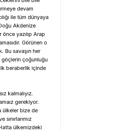
eklerini bile bile
öldürmeye devam
ılığı ile tüm dünyaya
n Doğu Akdenize
ar önce yazılıp Arap
şamasıdır. Görünen o
ak. Bu savaşın her
u göçlerin çoğunluğu
ik beraberlik içinde
sız kalmalıyız.
amaız gerekiyor.
ülkeler bize de
 sınırlarımız
 Hatta ülkemizdeki