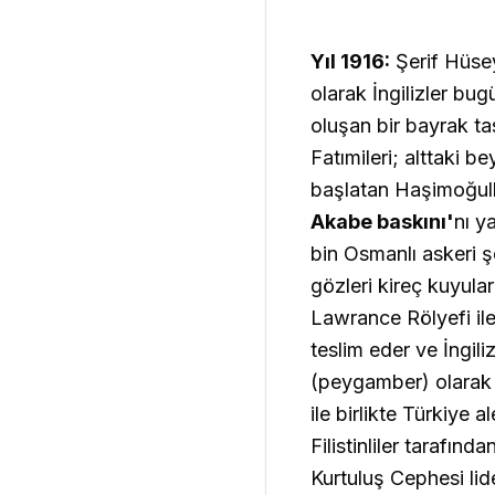
Yıl 1916:
Şerif Hüse
olarak İngilizler bug
oluşan bir bayrak tas
Fatımileri; alttaki b
başlatan Haşimoğulla
Akabe baskını'
nı y
bin Osmanlı askeri şe
gözleri kireç kuyula
Lawrance Rölyefi ile
teslim eder ve İngil
(peygamber) olarak 
ile birlikte Türkiye a
Filistinliler tarafınd
Kurtuluş Cephesi li