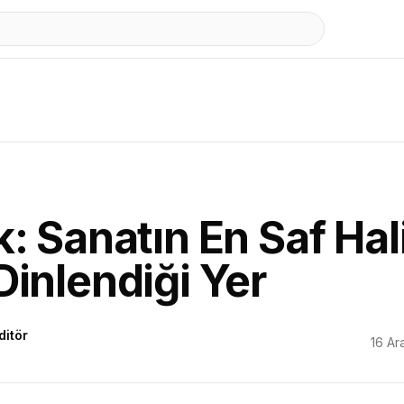
: Sanatın En Saf Hal
inlendiği Yer
ditör
16 Ar