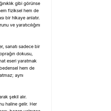
ğınıklık gibi görünse
hem fiziksel hem de
ı bir hikaye anlatır.
unu ve yaratıcılığını
r, sanatı sadece bir
Toprağın dokusu,
anat eseri yaratmak
em bedensel hem de
ratmaz; aynı
ak şekil alır.
u haline gelir. Her