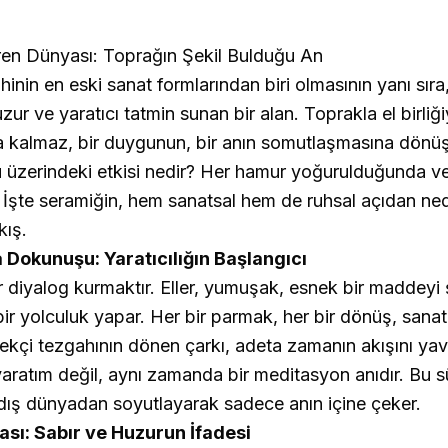
en Dünyası: Toprağın Şekil Bulduğu An
ihinin en eski sanat formlarından biri olmasının yanı sır
uzur ve yaratıcı tatmin sunan bir alan. Toprakla el birliği
a kalmaz, bir duygunun, bir anın somutlaşmasına dönüş
 üzerindeki etkisi nedir? Her hamur yoğurulduğunda ve
? İşte seramiğin, hem sanatsal hem de ruhsal açıdan n
kış.
Dokunuşu: Yaratıcılığın Başlangıcı
r diyalog kurmaktır. Eller, yumuşak, esnek bir maddeyi ş
 bir yolculuk yapar. Her bir parmak, her bir dönüş, sanat
kçi tezgahının dönen çarkı, adeta zamanın akışını yavaş
 yaratım değil, aynı zamanda bir meditasyon anıdır. Bu s
üm dış dünyadan soyutlayarak sadece anın içine çeker.
ası: Sabır ve Huzurun İfadesi