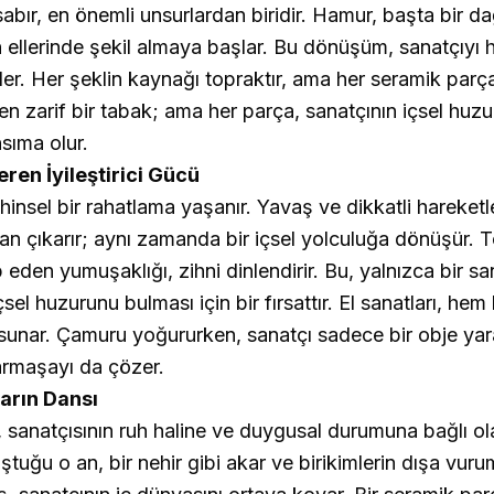
bır, en önemli unsurlardan biridir. Hamur, başta bir da
 ellerinde şekil almaya başlar. Bu dönüşüm, sanatçıyı 
er. Her şeklin kaynağı topraktır, ama her seramik parças
n zarif bir tabak; ama her parça, sanatçının içsel huzur
sıma olur.
ren İyileştirici Gücü
insel bir rahatlama yaşanır. Yavaş ve dikkatli hareketle
an çıkarır; aynı zamanda bir içsel yolculuğa dönüşür. 
p eden yumuşaklığı, zihni dinlendirir. Bu, yalnızca bir s
içsel huzurunu bulması için bir fırsattır. El sanatları, h
e sunar. Çamuru yoğururken, sanatçı sadece bir obje ya
rmaşayı da çözer.
arın Dansı
 sanatçısının ruh haline ve duygusal durumuna bağlı olar
tuğu o an, bir nehir gibi akar ve birikimlerin dışa vurum