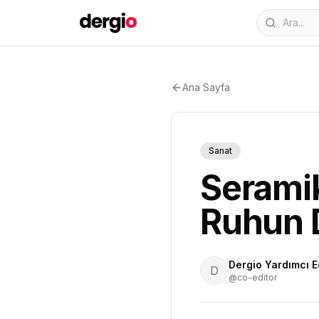
Ana Sayfa
Sanat
Seramik
Ruhun D
Dergio Yardımcı E
D
@co-editor