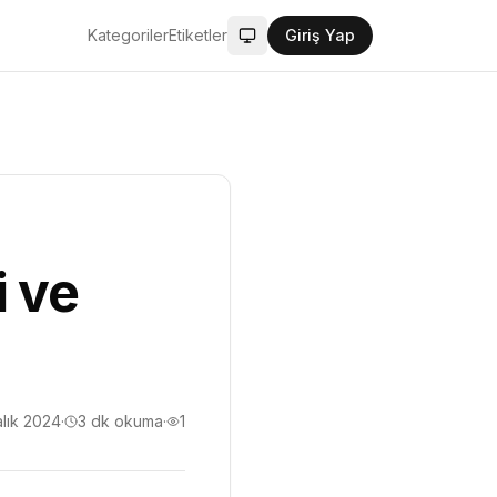
Kategoriler
Etiketler
Giriş Yap
Sistem modu aktif
i ve
alık 2024
·
3
dk okuma
·
1