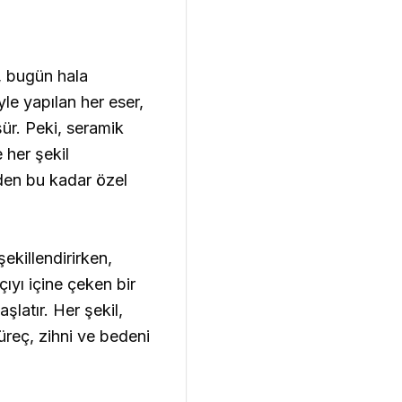
a, bugün hala
yle yapılan her eser,
ür. Peki, seramik
 her şekil
eden bu kadar özel
ekillendirirken,
çıyı içine çeken bir
latır. Her şekil,
üreç, zihni ve bedeni