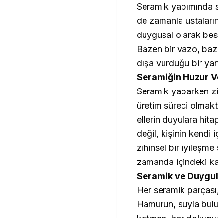
Seramik yapımında sa
de zamanla ustaların
duygusal olarak besl
Bazen bir vazo, baze
dışa vurduğu bir yan
Seramiğin Huzur Ve
Seramik yaparken zih
üretim süreci olmakt
ellerin duyulara hita
değil, kişinin kendi 
zihinsel bir iyileşm
zamanda içindeki ka
Seramik ve Duygul
Her seramik parçası,
Hamurun, suyla buluş