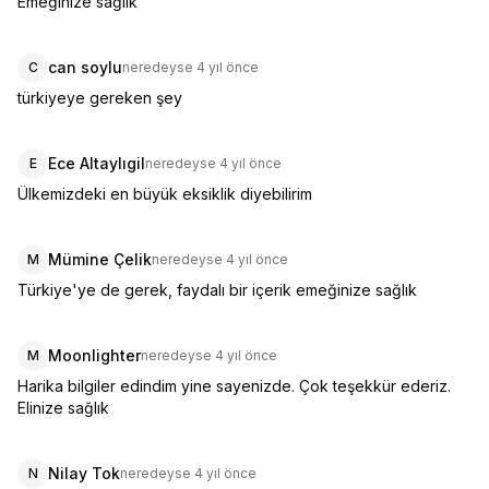
Emeğinize sağlık
can soylu
C
neredeyse 4 yıl önce
türkiyeye gereken şey
Ece Altaylıgil
E
neredeyse 4 yıl önce
Ülkemizdeki en büyük eksiklik diyebilirim
Mümine Çelik
M
neredeyse 4 yıl önce
Türkiye'ye de gerek, faydalı bir içerik emeğinize sağlık
Moonlighter
M
neredeyse 4 yıl önce
Harika bilgiler edindim yine sayenizde. Çok teşekkür ederiz. 
Elinize sağlık
Nilay Tok
N
neredeyse 4 yıl önce