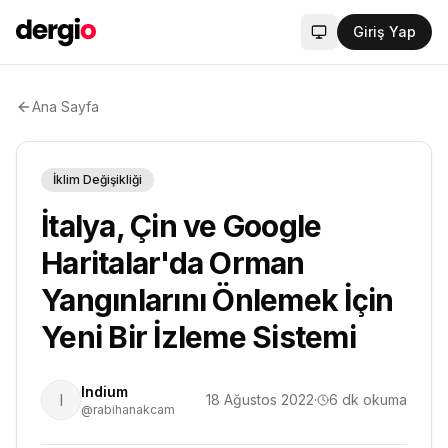
Giriş Yap
Sistem modu aktif
Ana Sayfa
İklim Değişikliği
İtalya, Çin ve Google
Haritalar'da Orman
Yangınlarını Önlemek İçin
Yeni Bir İzleme Sistemi
Indium
I
18 Ağustos 2022
·
6
dk okuma
@rabihanakcam