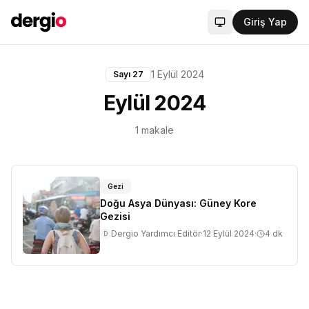
Giriş Yap
Sistem modu aktif
1 Eylül 2024
Sayı
27
Eylül 2024
1
makale
Gezi
Doğu Asya Dünyası: Güney Kore
Gezisi
Dergio Yardımcı Editör
·
12 Eylül 2024
·
4
dk
D