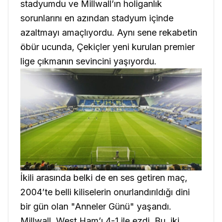
stadyumdu ve Millwall’ın holiganlık
sorunlarını en azından stadyum içinde
azaltmayı amaçlıyordu. Aynı sene rekabetin
öbür ucunda, Çekiçler yeni kurulan premier
lige çıkmanın sevincini yaşıyordu.
İkili arasında belki de en ses getiren maç,
2004’te belli kiliselerin onurlandırıldığı dini
bir gün olan "Anneler Günü" yaşandı.
Millwall, West Ham’ı 4-1 ile ezdi. Bu, iki