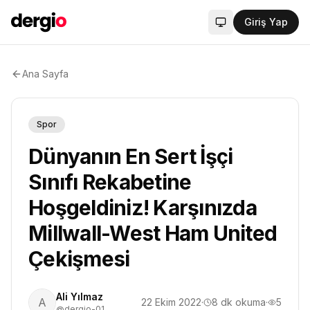
Giriş Yap
Sistem modu aktif
Ana Sayfa
Spor
Dünyanın En Sert İşçi
Sınıfı Rekabetine
Hoşgeldiniz! Karşınızda
Millwall-West Ham United
Çekişmesi
Ali Yılmaz
A
22 Ekim 2022
·
8
dk okuma
·
5
@dergio-01