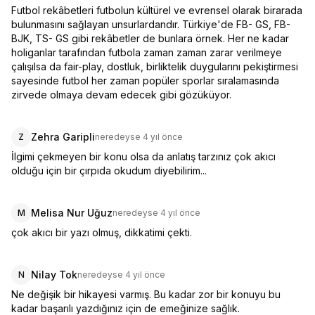
Futbol rekâbetleri futbolun kültürel ve evrensel olarak birarada  
bulunmasını sağlayan unsurlardandır. Türkiye'de FB- GS, FB- 
BJK, TS- GS gibi rekâbetler de bunlara örnek. Her ne kadar 
holiganlar tarafından futbola zaman zaman zarar verilmeye 
çalışılsa da fair-play, dostluk, birliktelik duygularını pekiştirmesi 
sayesinde futbol her zaman popüler sporlar sıralamasında 
zirvede olmaya devam edecek gibi gözüküyor.
Zehra Garipli
Z
neredeyse 4 yıl önce
İlgimi çekmeyen bir konu olsa da anlatış tarzınız çok akıcı 
olduğu için bir çırpıda okudum diyebilirim...
Melisa Nur Uğuz
M
neredeyse 4 yıl önce
çok akıcı bir yazı olmuş, dikkatimi çekti.
Nilay Tok
N
neredeyse 4 yıl önce
Ne değişik bir hikayesi varmış. Bu kadar zor bir konuyu bu 
kadar başarılı yazdığınız için de emeğinize sağlık.