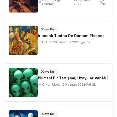
·
·
Ö
Erdemir
2022
dk
Dünya Dışı
İrlandalı Tuatha Dé Danann Efsanesi
Indium
·
28 Temmuz 2022
·
9
dk
I
Dünya Dışı
Bilimsel Bir Tartışma; Uzaylılar Var Mı?
Orkun Meriç
·
12 Haziran 2022
·
6
dk
O
Dünya Dışı