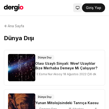
Giriş Yap
Sistem modu aktif
Ana Sayfa
Dünya Dışı
Dünya Dışı
Olası Uzaylı Sinyali: Wow! Uzaylılar
Bize Merhaba Demeye Mi Çalışıyor?
Esma Nur Aksoy
·
18 Ağustos 2022
·
6
dk
E
Dünya Dışı
Yunan Mitolojisindeki Tanrıça Kaosu
Özgenç Ege
15 Ağustos
6